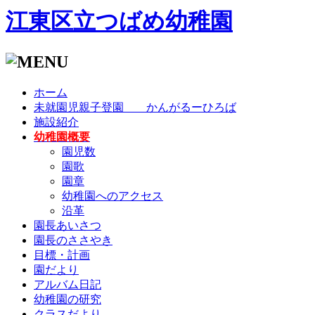
江東区立つばめ幼稚園
ホーム
未就園児親子登園 かんがるーひろば
施設紹介
幼稚園概要
園児数
園歌
園章
幼稚園へのアクセス
沿革
園長あいさつ
園長のささやき
目標・計画
園だより
アルバム日記
幼稚園の研究
クラスだより