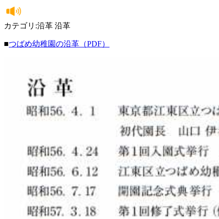
カテゴリ:沿革 沿革
■
つばめ幼稚園の沿革（PDF）