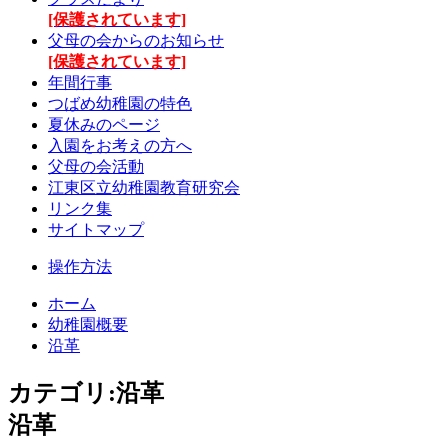
[保護されています]
父母の会からのお知らせ
[保護されています]
年間行事
つばめ幼稚園の特色
夏休みのページ
入園をお考えの方へ
父母の会活動
江東区立幼稚園教育研究会
リンク集
サイトマップ
操作方法
ホーム
幼稚園概要
沿革
カテゴリ:沿革
沿革