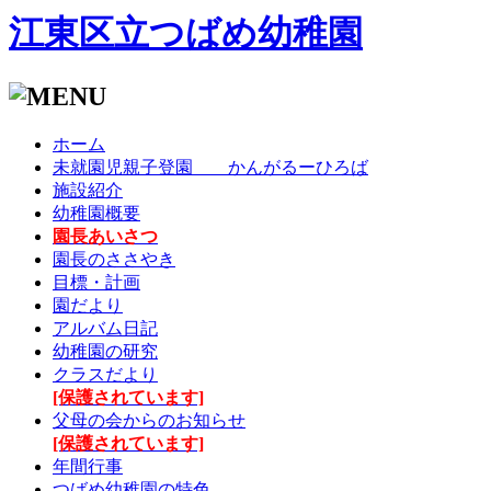
江東区立つばめ幼稚園
ホーム
未就園児親子登園 かんがるーひろば
施設紹介
幼稚園概要
園長あいさつ
園長のささやき
目標・計画
園だより
アルバム日記
幼稚園の研究
クラスだより
[保護されています]
父母の会からのお知らせ
[保護されています]
年間行事
つばめ幼稚園の特色