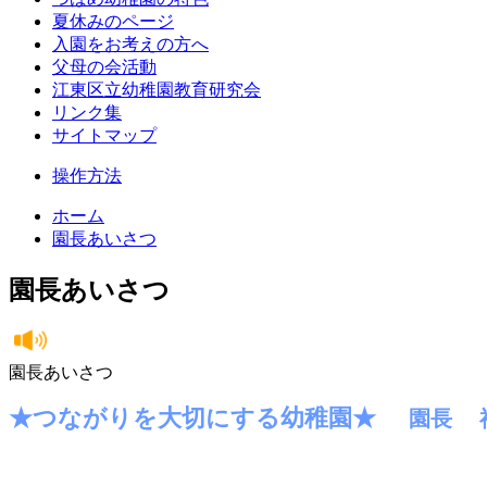
夏休みのページ
入園をお考えの方へ
父母の会活動
江東区立幼稚園教育研究会
リンク集
サイトマップ
操作方法
ホーム
園長あいさつ
園長あいさつ
園長あいさつ
★つながりを大切にする幼稚園★
園長 神