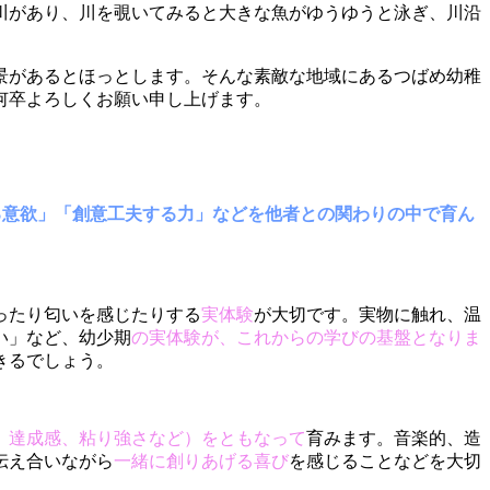
川があり、川を覗いてみると大きな魚がゆうゆうと泳ぎ、川沿
景があるとほっとします。そんな素敵な地域にあるつばめ幼稚
何卒よろしくお願い申し上げます。
る意欲」「創意工夫する力」などを他者との関わりの中で育ん
ったり匂いを感じたりする
実体験
が大切です。実物に触れ、温
い」など、幼少期
の実体験が、これからの学びの基盤となりま
きるでしょう。
、達成感、粘り強さなど）をともなって
育みます。音楽的、造
伝え合いながら
一緒に創りあげる喜び
を感じることなどを大切