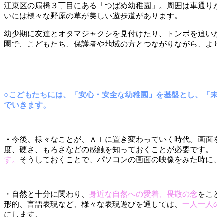
江東区の扇橋３丁目にある「つばめ幼稚園」。周囲は車通り
いには様々な野原の草が美しい遊歩道があります。
幼少期に友達とオタマジャクシを見付けたり、トンボを追い
園で、こどもたち、保護者や地域の方とつながりながら、よ
○こどもたちには、「安心・安全な幼稚園」を基盤とし、「
でいきます。
・
今後、様々なことが、ＡＩに置き変わっていく時代。画面
度、硬さ、もろさなどの感触を知っておくことが必要です。
す。
そうしておくことで、パソコンの画面の映像をみた時に
・自然と十分に関わり、
身近な自然への愛着、畏敬の念
をこ
形的、言語表現など、様々な表現遊びを通しては、
一人一人
にします。