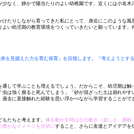
が少なく、静かで陽当たりのよい幼稚園です。近くには小名木
かけたりしながら育ってきた私にとって、身近にこのような風
りよい幼児期の教育環境をつくっていきたいと願っています。
未来を見据えた力を育む保育」を目指します。「考えようとす
を通して学ぶことも増えるでしょう。だからこそ、幼児期は触
「虫は強く握ると死んでしまう」「砂が混ざった土は崩れやす
、過去に直接触れた経験を思い浮かべながら学習することがで
どもたちと考えます。
体を動かす時は心の動き（楽しさ、挑戦
の豊かなイメージを大切に
すること、さらに友達とアイデアを