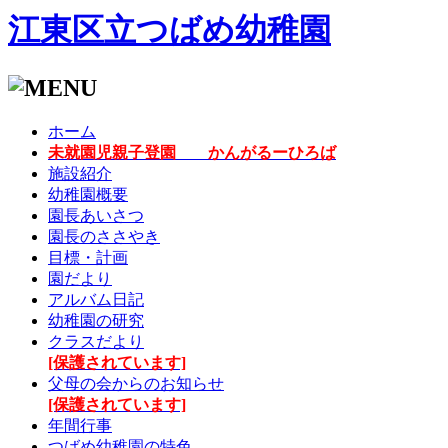
江東区立つばめ幼稚園
ホーム
未就園児親子登園 かんがるーひろば
施設紹介
幼稚園概要
園長あいさつ
園長のささやき
目標・計画
園だより
アルバム日記
幼稚園の研究
クラスだより
[保護されています]
父母の会からのお知らせ
[保護されています]
年間行事
つばめ幼稚園の特色