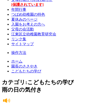
[保護されています]
年間行事
つばめ幼稚園の特色
夏休みのページ
入園をお考えの方へ
父母の会活動
江東区立幼稚園教育研究会
リンク集
サイトマップ
操作方法
ホーム
園長のささやき
こどもたちの学び
カテゴリ:こどもたちの学び
雨の日の気付き