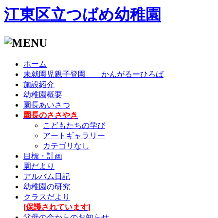
江東区立つばめ幼稚園
ホーム
未就園児親子登園 かんがるーひろば
施設紹介
幼稚園概要
園長あいさつ
園長のささやき
こどもたちの学び
アートギャラリー
カテゴリなし
目標・計画
園だより
アルバム日記
幼稚園の研究
クラスだより
[保護されています]
父母の会からのお知らせ