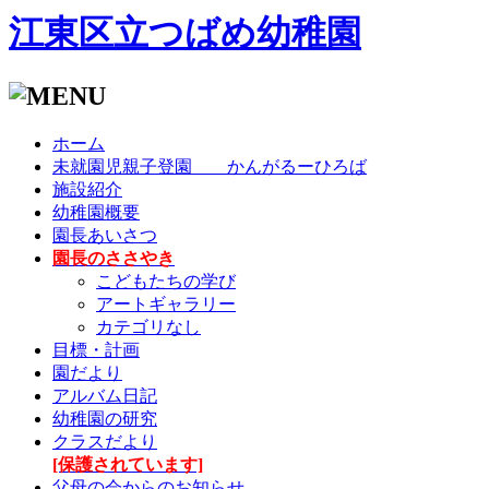
江東区立つばめ幼稚園
ホーム
未就園児親子登園 かんがるーひろば
施設紹介
幼稚園概要
園長あいさつ
園長のささやき
こどもたちの学び
アートギャラリー
カテゴリなし
目標・計画
園だより
アルバム日記
幼稚園の研究
クラスだより
[保護されています]
父母の会からのお知らせ