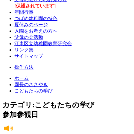
[保護されています]
年間行事
つばめ幼稚園の特色
夏休みのページ
入園をお考えの方へ
父母の会活動
江東区立幼稚園教育研究会
リンク集
サイトマップ
操作方法
ホーム
園長のささやき
こどもたちの学び
カテゴリ:こどもたちの学び
参加参観日